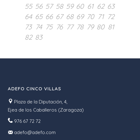
55
56
57
58
59
60
61
62
63
64
65
66
67
68
69
70
71
72
73
74
75
76
77
78
79
80
81
82
83
ADEFO CINCO VILLAS
Plaza de la Diputación, 4,
Ejea de los Caballeros (Zaragoza)
976 67 72 72
adefo@adefo.com