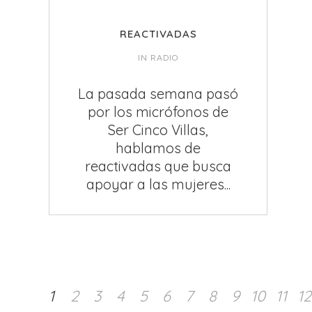
REACTIVADAS
IN
RADIO
La pasada semana pasó
por los micrófonos de
Ser Cinco Villas,
hablamos de
reactivadas que busca
apoyar a las mujeres...
1
2
3
4
5
6
7
8
9
10
11
12