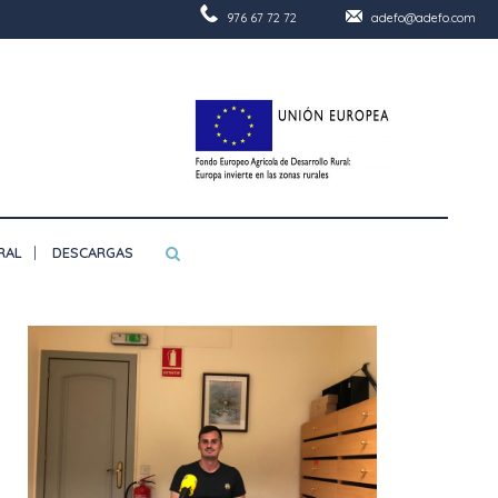
976 67 72 72
adefo@adefo.com
RAL
DESCARGAS