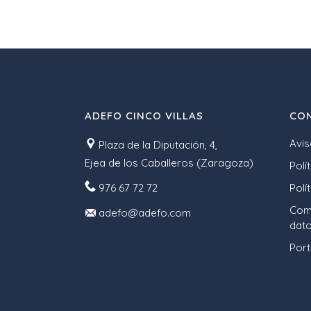
ADEFO CINCO VILLAS
CON
Avis
Plaza de la Diputación, 4,
Ejea de los Caballeros (Zaragoza)
Polí
976 67 72 72
Polí
Comp
adefo@adefo.com
dato
Port