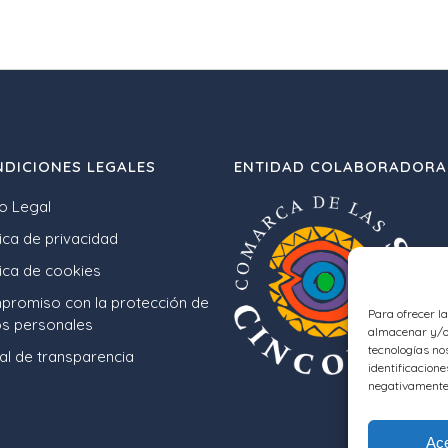
DICIONES LEGALES
ENTIDAD COLABORADORA
o Legal
tica de privacidad
tica de cookies
romiso con la protección de
Para ofrecer l
s personales
almacenar y/o 
tecnologías no
al de transparencia
identificacione
negativamente 
Ace