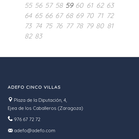
55
56
57
58
59
60
61
62
63
64
65
66
67
68
69
70
71
72
73
74
75
76
77
78
79
80
81
82
83
ADEFO CINCO VILLAS
Plaza de la Diputación, 4,
Ejea de los Caballeros (Zaragoza)
976 67 72 72
adefo@adefo.com