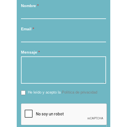
Si
Nombre
*
eres
humano,
deja
Email
*
este
campo
en
blanco.
Mensaje
*
He leído y acepto la
Política de privacidad