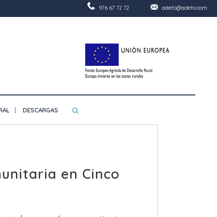
976 67 72 72
adefo@adefo.com
RAL
DESCARGAS
munitaria en Cinco