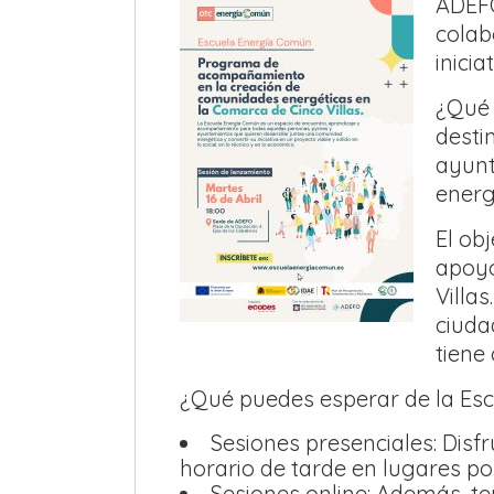
ADEFO
colab
inici
¿Qué 
desti
ayunt
energ
El ob
apoyo
Villa
ciuda
tiene
¿Qué puedes esperar de la Es
Sesiones presenciales: Disf
horario de tarde en lugares p
Sesiones online: Además, t