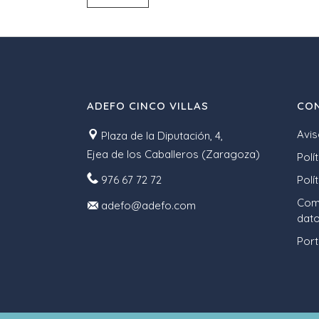
ADEFO CINCO VILLAS
CON
Avis
Plaza de la Diputación, 4,
Ejea de los Caballeros (Zaragoza)
Polí
976 67 72 72
Polí
Comp
adefo@adefo.com
dato
Port