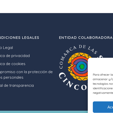
DICIONES LEGALES
ENTIDAD COLABORADORA
o Legal
tica de privacidad
tica de cookies
romiso con la protección de
Para ofrecer l
s personales
almacenar y/o 
tecnologías no
al de transparencia
identificacione
negativamente 
Ace