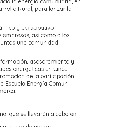
acia la energía comunitaria, en
rollo Rural, para lanzar la
mico y participativo
s empresas, así como a los
 juntos una comunidad
 información, asesoramiento y
ades energéticas en Cinco
promoción de la participación
 la Escuela Energía Común
omarca.
una, que se llevarán a cabo en
da una, donde podrás