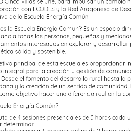
 Cinco Villas se une, para impulsar un cambio h
oración con ECODES y la Red Aragonesa de Desar
ativa de la Escuela Energía Común.
es la Escuela Energía Común? Es un espacio diná
nado a todas las personas, pequeñas y mediana
amientos interesados en explorar y desarrollar
ética sólida y sostenible.
jetivo principal de esta escuela es proporcionar
 integral para la creación y gestión de comunid
s. Desde el fomento del desarrollo rural hasta la 
dana y la creación de un sentido de comunidad,
 como objetivo hacer una diferencia real en la c
cuela Energía Común?
ruta de 4 sesiones presenciales de 3 horas cada 
or determinar
endrás acceso a 3 sesiones online de 2 horas ca