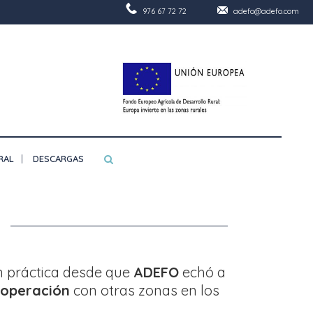
976 67 72 72
adefo@adefo.com
RAL
DESCARGAS
n práctica desde que
ADEFO
echó a
operación
con otras zonas en los