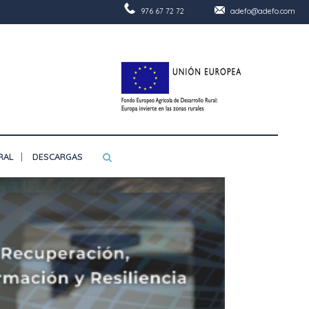
976 67 72 72
adefo@adefo.com
RAL
DESCARGAS