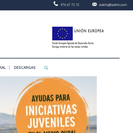
976 67 72 72
adefo@adefo.com
RAL
DESCARGAS