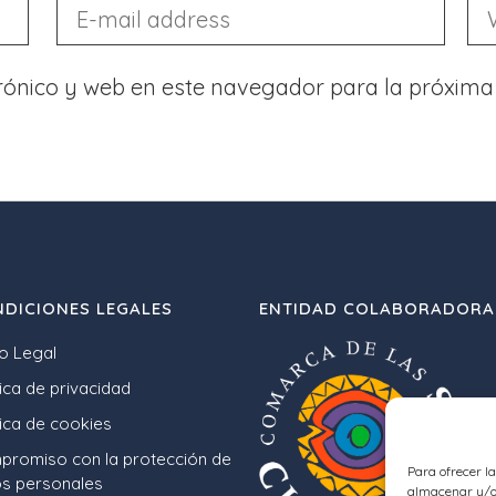
rónico y web en este navegador para la próxima
DICIONES LEGALES
ENTIDAD COLABORADORA
o Legal
tica de privacidad
tica de cookies
romiso con la protección de
Para ofrecer l
s personales
almacenar y/o 