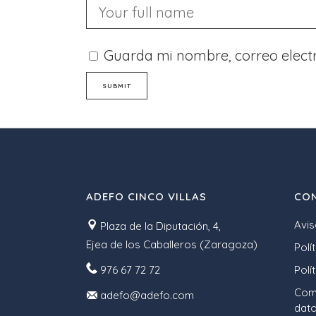
Guarda mi nombre, correo elect
ADEFO CINCO VILLAS
CON
Avis
Plaza de la Diputación, 4,
Ejea de los Caballeros (Zaragoza)
Polí
976 67 72 72
Polí
Comp
adefo@adefo.com
dato