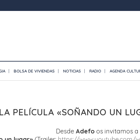
GIA
BOLSA DE VIVIENDAS
NOTICIAS
RADIO
AGENDA CULTU
 LA PELÍCULA «SOÑANDO UN LU
Desde
Adefo
os invitamos a 
 un lugar»
(Trailer:
https://www.youtube.
com/w