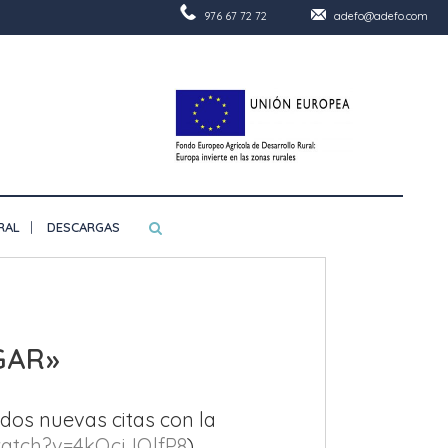
976 67 72 72
adefo@adefo.com
RAL
DESCARGAS
GAR»
dos nuevas citas con la
atch?v=4kQcjJQlfP8
)