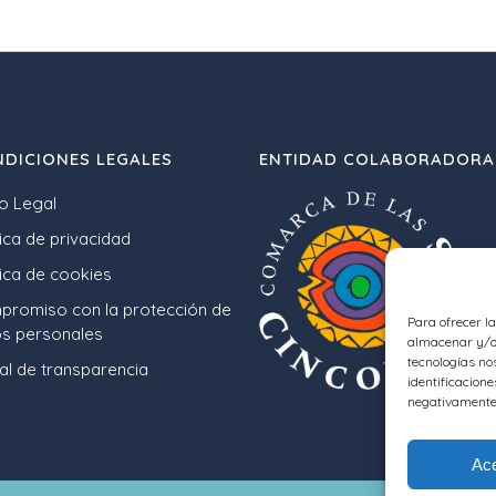
DICIONES LEGALES
ENTIDAD COLABORADORA
o Legal
tica de privacidad
tica de cookies
romiso con la protección de
Para ofrecer l
s personales
almacenar y/o 
tecnologías no
al de transparencia
identificacione
negativamente 
Ace