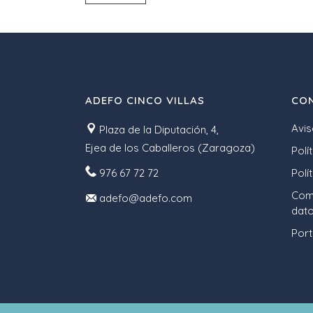
ADEFO CINCO VILLAS
CON
Avis
Plaza de la Diputación, 4,
Ejea de los Caballeros (Zaragoza)
Polí
976 67 72 72
Polí
Comp
adefo@adefo.com
dato
Port