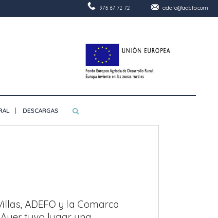
976 67 72 72
adefo@adefo.com
RAL
DESCARGAS
 Villas, ADEFO y la Comarca
 Ayer tuvo lugar una