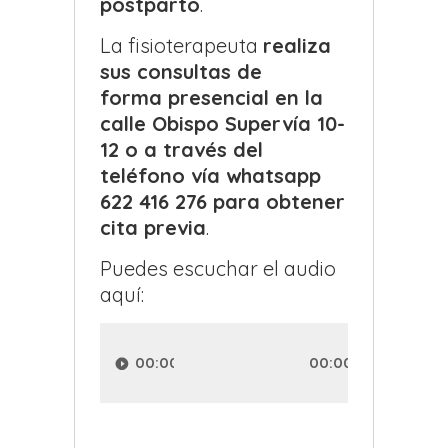
postparto
.
La fisioterapeuta
realiza
sus consultas de
forma presencial
en la
calle Obispo Supervía 10-
12 o a través del
teléfono vía whatsapp
622 416 276 para obtener
cita previa
.
Puedes escuchar el audio
aquí:
Reproductor
de
00:00
00:00
audio