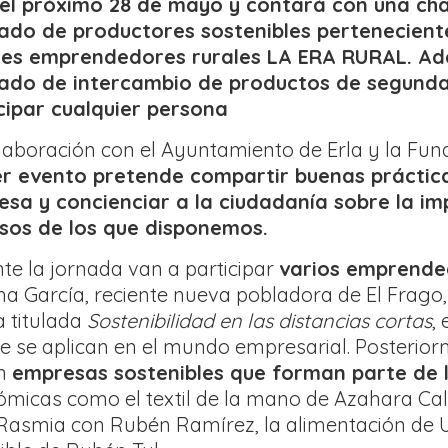
el próximo 28 de mayo y contará con una ch
do de productores sostenibles pertenecient
es emprendedores rurales LA ERA RURAL. Ade
ado de intercambio de productos de segunda
cipar cualquier persona
laboración con el Ayuntamiento de Erla y la F
r evento pretende compartir buenas prácticas
sa y concienciar a la ciudadanía sobre la im
sos de los que disponemos.
te la jornada van a participar
varios emprended
a García, reciente nueva pobladora de El Frago,
a titulada
Sostenibilidad en las distancias cortas
,
ue se aplican en el mundo empresarial. Posterio
an
empresas sostenibles que forman parte de l
ómicas como el textil de la mano de Azahara Cal
 y Rasmia con Rubén Ramírez, la alimentación de