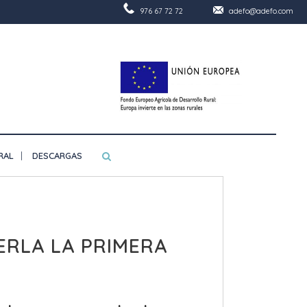
976 67 72 72
adefo@adefo.com
RAL
DESCARGAS
ERLA LA PRIMERA