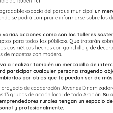
nible de Rubén Tul
l agradable espacio del parque municipal
un mer
donde se podrá comprar e informarse sobre los d
án
varias acciones como son los talleres sosten
ptos para todos los públicos. Que tratarán sobr
os cosméticos hechos con ganchillo y de decorac
es de macetas con madera.
 va a realizar también un mercadillo de inter
á participar cualquier persona trayendo obj
mbiarlos por otros que te puedan ser de más 
l proyecto de cooperación Jóvenes Dinamizadore
os 13 grupos de acción local de todo Aragón.
Su o
emprendedores rurales tengan un espacio de
rsonal y profesionalmente.