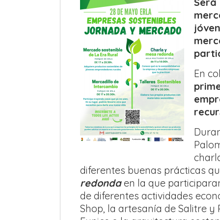
Será 
merca
jóven
merc
parti
En co
prime
empre
recur
Duran
Palom
charl
diferentes buenas prácticas q
redonda
en la que participar
de diferentes actividades econ
Shop, la artesanía de Salitre