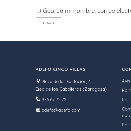
Guarda mi nombre, correo elect
ADEFO CINCO VILLAS
CON
Avis
Plaza de la Diputación, 4,
Ejea de los Caballeros (Zaragoza)
Polí
976 67 72 72
Polí
Comp
adefo@adefo.com
dato
Port