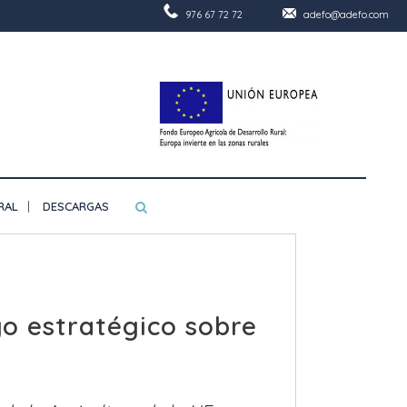
976 67 72 72
adefo@adefo.com
RAL
DESCARGAS
go estratégico sobre