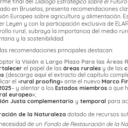
orme final del
Diálogo Estratégico sobre el Futuro 
cado en Bruselas, presenta recomendaciones clave
ión Europea sobre agricultura y alimentación. Est
er Leyen y con la participación exclusiva de EL
rollo rural, subraya la importancia del medio rur
taria y la sostenibilidad.
 las recomendaciones principales destacan:
optar la
Visión a Largo Plazo Para las Áreas 
rtalecer
el papel de las
áreas rurales
y de las
c
es
(descarga
aquí
el extracto del capítulo compl
icar el «
rural proofing
» ante el nuevo
Marco Fin
2025
– y alentar a los
Estados miembros
a que h
ral europeo
»;
ión Justa
complementario
y
temporal
para ac
ación de la Naturaleza
dotado de recursos suf
a necesidad de un
Fondo de Restauración de la Na