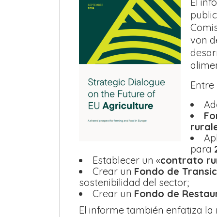
El inf
publi
Comis
von d
desar
alimen
Entre
Ad
Fo
rural
Apl
para
Establecer un «
contrato ru
Crear un
Fondo de Transic
sostenibilidad del sector;
Crear un
Fondo de Restaur
El informe también enfatiza l