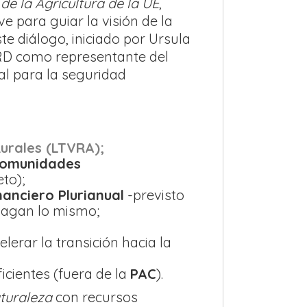
de la Agricultura de la UE
,
 para guiar la visión de la
e diálogo, iniciado por Ursula
ARD como representante del
al para la seguridad
Rurales (LTVRA);
omunidades
eto);
anciero Plurianual
-previsto
agan lo mismo;
elerar la transición hacia la
icientes (fuera de la
PAC
).
turaleza
con recursos