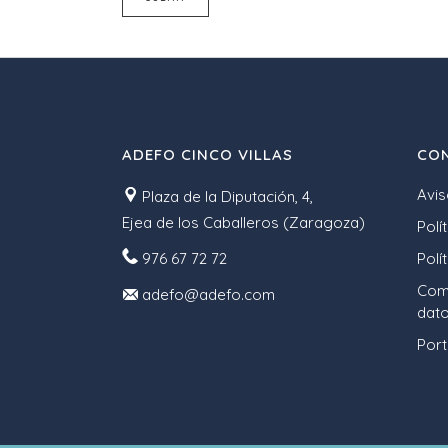
ADEFO CINCO VILLAS
CON
Avis
Plaza de la Diputación, 4,
Ejea de los Caballeros (Zaragoza)
Polí
976 67 72 72
Polí
Comp
adefo@adefo.com
dato
Port