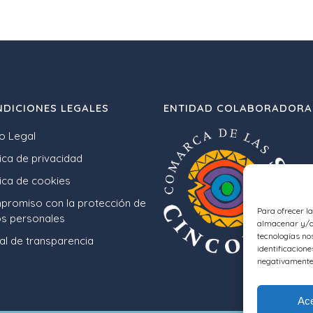
DICIONES LEGALES
ENTIDAD COLABORADORA
o Legal
tica de privacidad
tica de cookies
romiso con la protección de
Para ofrecer l
s personales
almacenar y/o 
tecnologías no
al de transparencia
identificacione
negativamente 
Ace