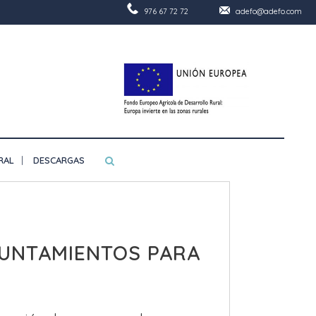
976 67 72 72
adefo@adefo.com
RAL
DESCARGAS
YUNTAMIENTOS PARA