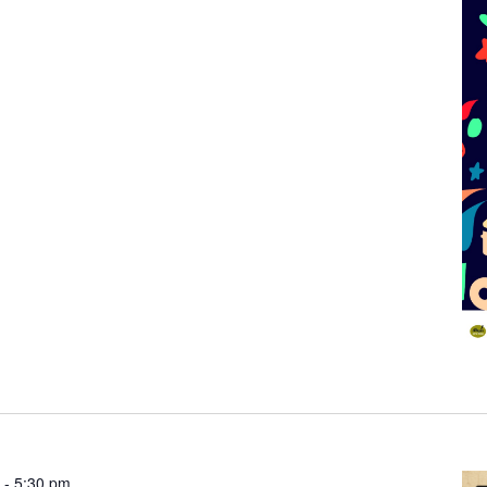
m
-
5:30 pm