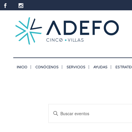
INICIO
CONÓCENOS
SERVICIOS
AYUDAS
ESTRATE
Navegación
Introduce
de
la
palabra
búsqueda
clave.