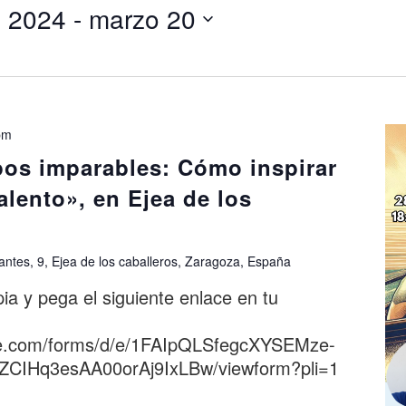
e 2024
 - 
marzo 20
pm
ipos imparables: Cómo inspirar
talento», en Ejea de los
antes, 9, Ejea de los caballeros, Zaragoza, España
pia y pega el siguiente enlace en tu
gle.com/forms/d/e/1FAIpQLSfegcXYSEMze-
CIHq3esAA00orAj9IxLBw/viewform?pli=1