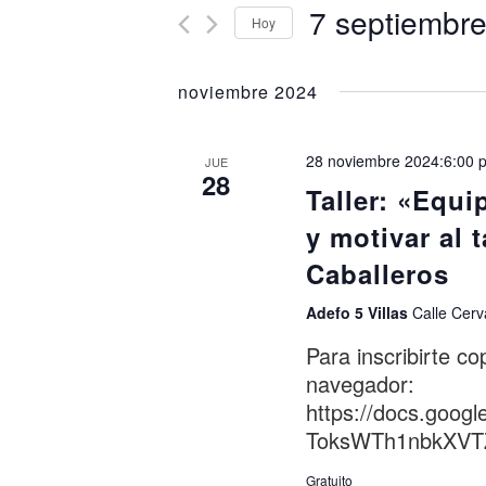
7 septiembr
y
Busca
Hoy
Eventos
vistas
Seleccionar
para
fecha.
de
noviembre 2024
la
palabra
Eventos
clave.
28 noviembre 2024:6:00 
JUE
28
Taller: «Equ
y motivar al 
Caballeros
Adefo 5 Villas
Calle Cerv
Para inscribirte co
navegador:
https://docs.goo
ToksWTh1nbkXVTZ
Gratuito