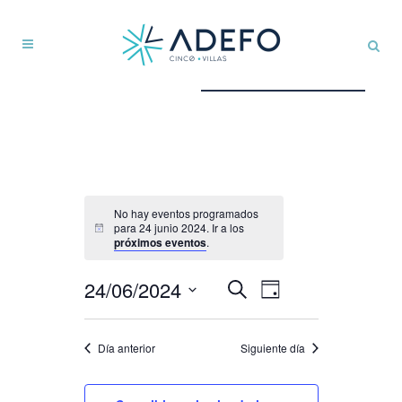
No hay eventos programados
para 24 junio 2024. Ir a los
próximos eventos
.
Navegación
24/06/2024
NAVEGACIÓN
Buscar
Día
DE
de
Seleccionar
VISTAS
búsqueda
fecha.
Día anterior
Siguiente día
DE
y
EVENTO
vistas