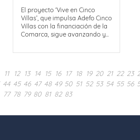
El proyecto ‘Vive en Cinco
Villas’, que impulsa Adefo Cinco
Villas con la financiación de la
Comarca, sigue avanzando y...
11
12
13
14
15
16
17
18
19
20
21
22
23
44
45
46
47
48
49
50
51
52
53
54
55
56
77
78
79
80
81
82
83