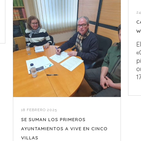
2
C
W
E
«
p
o
1
18 FEBRERO 2025
SE SUMAN LOS PRIMEROS
AYUNTAMIENTOS A VIVE EN CINCO
VILLAS