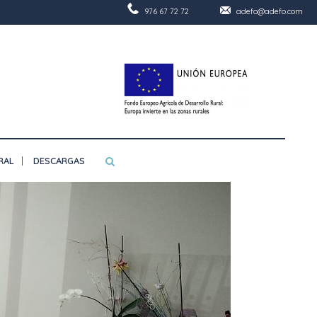
976 67 72 72
adefo@adefo.com
RAL
DESCARGAS