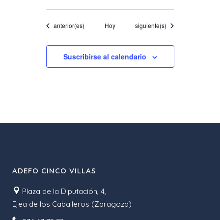
Eventos
Eventos
anterior(es)
Hoy
siguiente(s)
Suscribirse al calendario
ADEFO CINCO VILLAS
Plaza de la Diputación, 4,
Ejea de los Caballeros (Zaragoza)