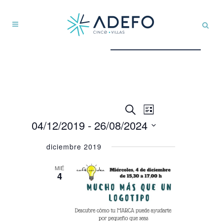
Navegación
NAVEGACIÓN
Buscar
Lista
DE
de
04/12/2019
 - 
26/08/2024
VISTAS
búsqueda
Seleccionar
DE
y
diciembre 2019
fecha.
EVENTO
vistas
MIÉ
de
4
Eventos